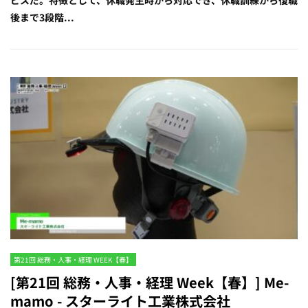
ビスだ。特徴として、休職発生時から対応でき、休職訓練から復職
後まで3段階...
第21回 総務・人事・経理 WEEK【春】
[第21回 総務・人事・経理 Week【春】] Me-
mamo - スターライト工業株式会社