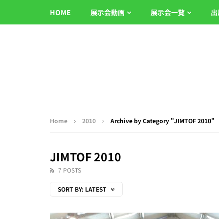
HOME
展示会動画
展示会一覧
出
Home
2010
Archive by Category "JIMTOF 2010"
JIMTOF 2010
7 POSTS
SORT BY:
LATEST