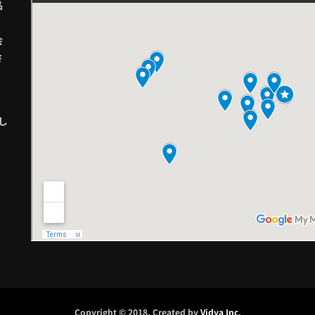
品
会
さ
し
Copyright © 2018. Created by
Vidya Inc
.