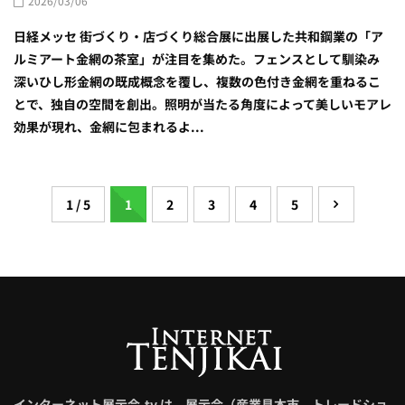
2026/03/06
日経メッセ 街づくり・店づくり総合展に出展した共和鋼業の「ア
ルミアート金網の茶室」が注目を集めた。フェンスとして馴染み
深いひし形金網の既成概念を覆し、複数の色付き金網を重ねるこ
とで、独自の空間を創出。照明が当たる角度によって美しいモアレ
効果が現れ、金網に包まれるよ...
1 / 5
1
2
3
4
5
インターネット展示会.tv は、展示会（産業見本市、トレードショ