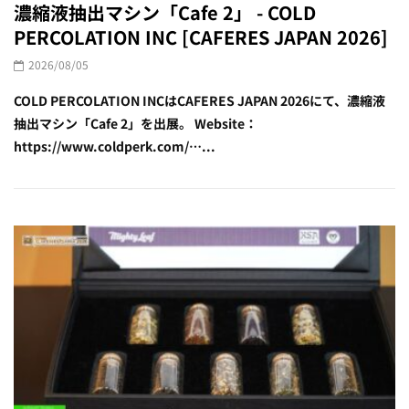
濃縮液抽出マシン「Cafe 2」 - COLD
PERCOLATION INC [CAFERES JAPAN 2026]
2026/08/05
COLD PERCOLATION INCはCAFERES JAPAN 2026にて、濃縮液
抽出マシン「Cafe 2」を出展。 Website：
https://www.coldperk.com/…...