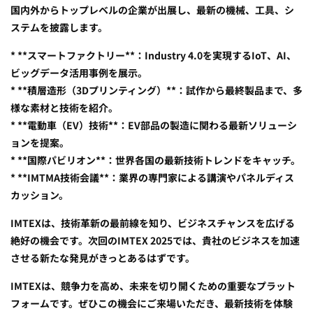
国内外からトップレベルの企業が出展し、最新の機械、工具、シ
ステムを披露します。
* **スマートファクトリー**：Industry 4.0を実現するIoT、AI、
ビッグデータ活用事例を展示。
* **積層造形（3Dプリンティング）**：試作から最終製品まで、多
様な素材と技術を紹介。
* **電動車（EV）技術**：EV部品の製造に関わる最新ソリューシ
ョンを提案。
* **国際パビリオン**：世界各国の最新技術トレンドをキャッチ。
* **IMTMA技術会議**：業界の専門家による講演やパネルディス
カッション。
IMTEXは、技術革新の最前線を知り、ビジネスチャンスを広げる
絶好の機会です。次回のIMTEX 2025では、貴社のビジネスを加速
させる新たな発見がきっとあるはずです。
IMTEXは、競争力を高め、未来を切り開くための重要なプラット
フォームです。ぜひこの機会にご来場いただき、最新技術を体験