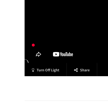
Turn Off Light
Share