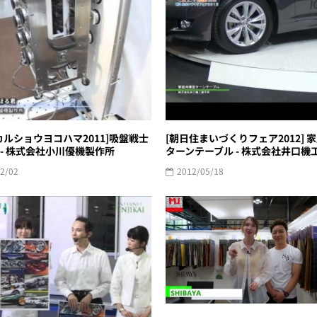
カルショウヨコハマ2011]吸盤戦士
[朝日住まいづくりフェア2012] 
- 株式会社小川優機製作所
ターンテーブル - 株式会社井口機
2/02
2012/05/18