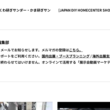
2016] くわ研ぎサンダー・かま研ぎサン
[JAPAN DIY HOMECENTER SH
編集部
報をメールでお知らせします。メルマガの登録は
こちら。
展サポートをご利用ください。
国内出展・ブースプランニング
/
海外出展支
けで終わらせてはいけません。オンラインで活用する「展示会動画マーケ