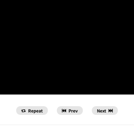
Repeat
Prev
Next