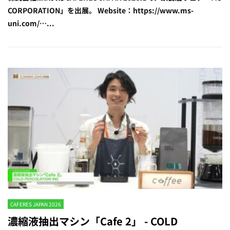
CORPORATION」を出展。 Website：https://www.ms-
uni.com/…...
CAFERES JAPAN 2026
濃縮液抽出マシン「Cafe 2」 - COLD