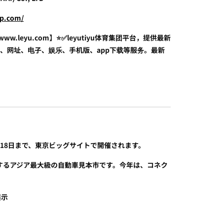
up.com/
w.leyu.com】⭐️✅leyutiyu体育集团平台，提供最新
、网址、电子、娱乐、手机版、app下载等服务。最新
日から18日まで、東京ビッグサイトで開催されます。
するアジア最大級の自動車見本市です。今年は、コネク
展示