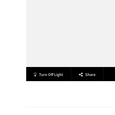
Turn Off Light
Share