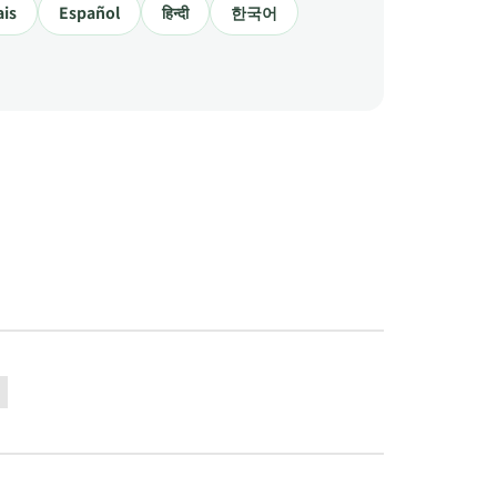
ais
Español
हिन्दी
한국어