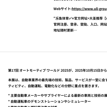
Webサイト:
https://www.uli-gro
“乐鱼体育✅⭐️官方网址>大圣推荐【ww
官网注册、登录、登陆、入口、网站
地址随时更新…
第17回 オートモーティブ ワールド 2025が、2025年10月15
本展は、自動車業界の最先端の技術、製品、サービスが一堂に会
ティビティ、自動運転、電動化などの分野に重点を置きます。
* 主要自動車メーカーやサプライヤーによる最新の車両と技術の
* 自動運転車のデモンストレーションやシミュレーター