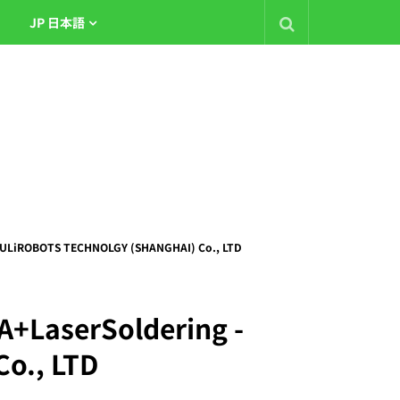
JP 日本語
iROBOTS TECHNOLGY (SHANGHAI) Co., LTD
aserSoldering -
o., LTD