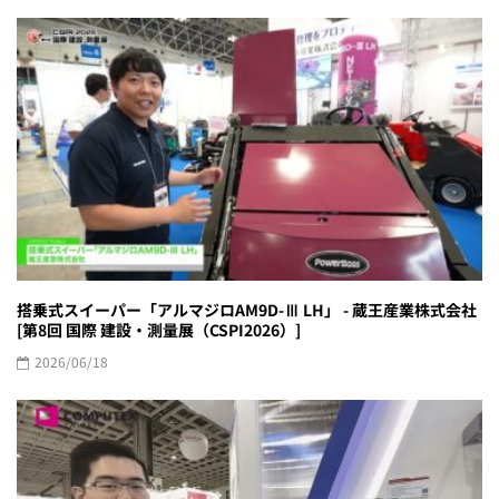
搭乗式スイーパー「アルマジロAM9D-Ⅲ LH」 - 蔵王産業株式会社
[第8回 国際 建設・測量展（CSPI2026）]
2026/06/18