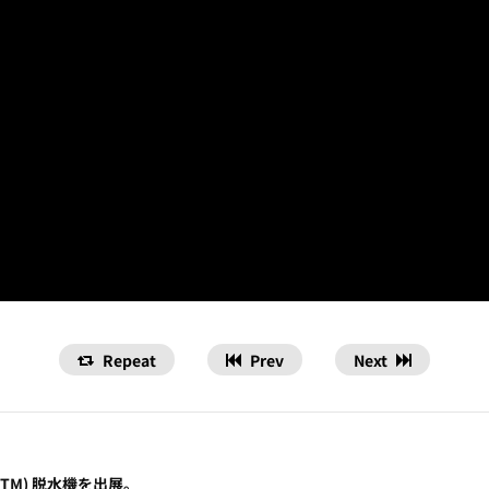
Repeat
Prev
Next
TM) 脱水機を出展。