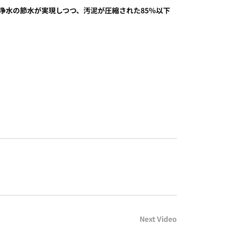
浄水の節水が実現しつつ、汚泥が圧縮された85％以下
Next Video