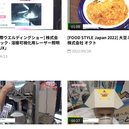
01:09
 国際ウエルディングショー] 株式会
[FOOD STYLE Japan 2022] 大
ック - 溶接可視化用レーザー照明
株式会社 オクト
LUX」
2022/09/28
4/23
00:27