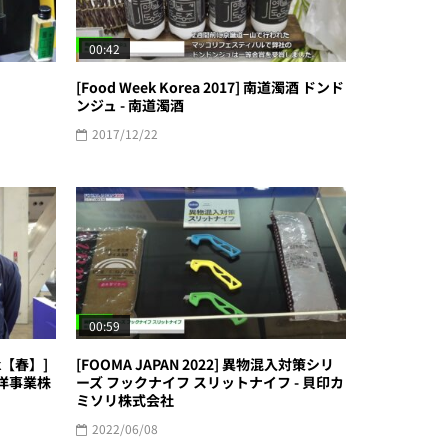
00:42
[Food Week Korea 2017] 南道濁酒 ドンド
ンジュ - 南道濁酒
2017/12/22
00:59
k【春】]
[FOOMA JAPAN 2022] 異物混入対策シリ
海洋事業株
ーズ フックナイフ スリットナイフ - 貝印カ
ミソリ株式会社
2022/06/08