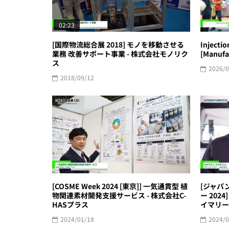
02:23
[国際物流総合展 2018] モノを移動させる
Injectio
業務 改善サポート事業 - 株式会社モノリク
[Manufa
ス
2026/0
2018/09/12
[COSME Week 2024 [東京]] 一気通貫型 植
[ジャパ
物関連素材開発支援サービス - 株式会社C-
ー 202
HASプラス
イマリー
2024/01/18
2024/0