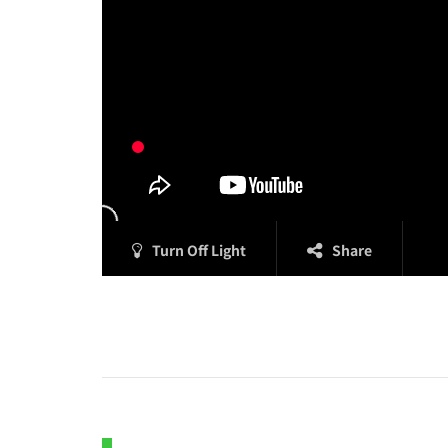
Turn Off Light
Share