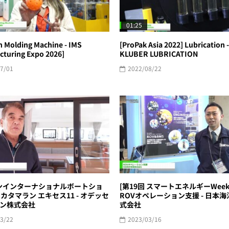
01:25
n Molding Machine - IMS
[ProPak Asia 2022] Lubrication -
cturing Expo 2026]
KLUBER LUBRICATION
7/01
2022/08/22
ンインターナショナルボートショ
[第19回 スマートエネルギーWee
4] カタマラン エキセス11 - オデッセ
ROVオペレーション支援 - 日本
ン株式会社
式会社
3/22
2023/03/16