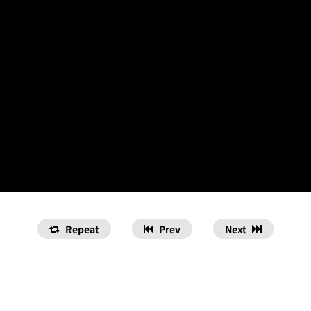
Repeat
Prev
Next