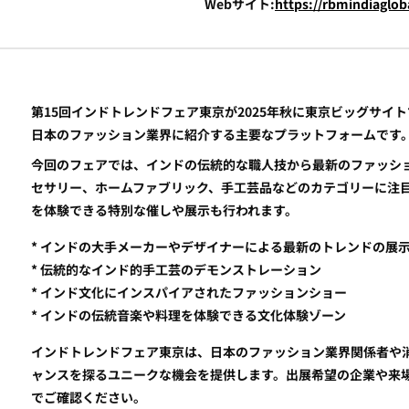
Webサイト:
https://rbmindiaglob
第15回インドトレンドフェア東京が2025年秋に東京ビッグサイ
日本のファッション業界に紹介する主要なプラットフォームです
今回のフェアでは、インドの伝統的な職人技から最新のファッシ
セサリー、ホームファブリック、手工芸品などのカテゴリーに注
を体験できる特別な催しや展示も行われます。
* インドの大手メーカーやデザイナーによる最新のトレンドの展
* 伝統的なインド的手工芸のデモンストレーション
* インド文化にインスパイアされたファッションショー
* インドの伝統音楽や料理を体験できる文化体験ゾーン
インドトレンドフェア東京は、日本のファッション業界関係者や
ャンスを探るユニークな機会を提供します。出展希望の企業や来
でご確認ください。