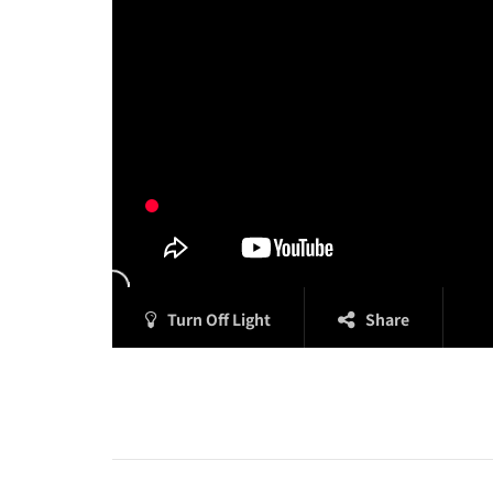
Turn Off Light
Share