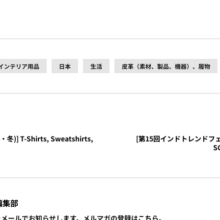
インテリア用品
日本
生活
皮革（素材、製品、機器）、履物
T-Shirts, Sweatshirts,
[第15回インドトレンドフェア東京
SC
編集部
報をメールでお知らせします。メルマガの登録は
こちら。