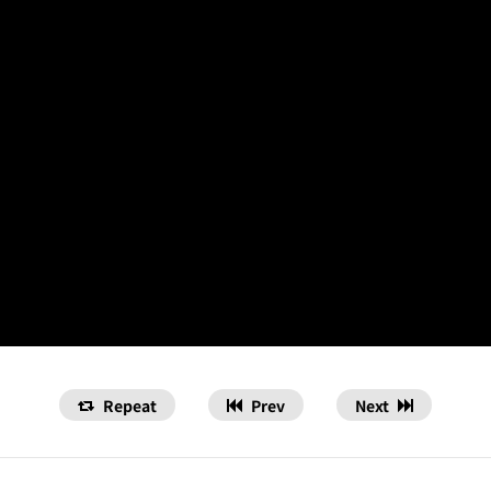
Repeat
Prev
Next