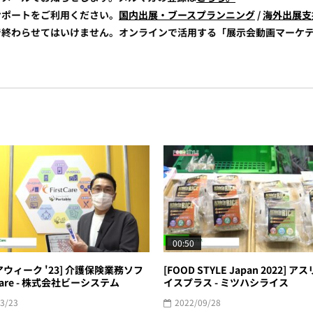
展サポートをご利用ください。
国内出展・ブースプランニング
/
海外出展支
けで終わらせてはいけません。オンラインで活用する「展示会動画マーケ
00:50
アウィーク '23] 介護保険業務ソフ
[FOOD STYLE Japan 2022] 
tCare - 株式会社ビーシステム
イスプラス - ミツハシライス
3/23
2022/09/28