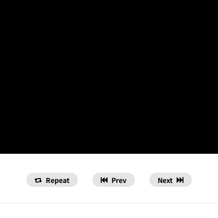
Repeat
Prev
Next