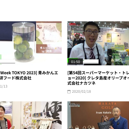
01:50
 Week TOKYO 2023] 青みかんエ
[第54回スーパーマーケット・ト
 日研フード株式会社
ョー2020] クレタ島産オリーブオイ
式会社ナカツネ
1/13
2020/02/18