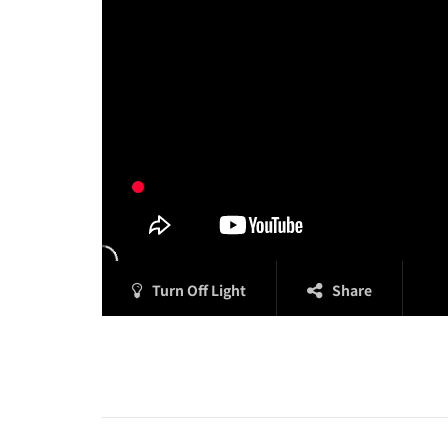
Turn Off Light
Share