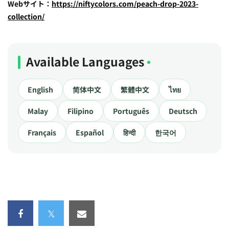
Webサイト：
https://niftycolors.com/peach-drop-2023-
collection/
Available Languages
English
简体中文
繁體中文
ไทย
Malay
Filipino
Português
Deutsch
Français
Español
हिन्दी
한국어