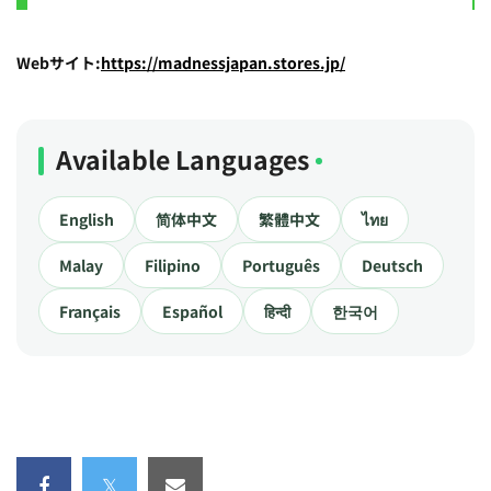
Webサイト:
https://madnessjapan.stores.jp/
Available Languages
English
简体中文
繁體中文
ไทย
Malay
Filipino
Português
Deutsch
Français
Español
हिन्दी
한국어