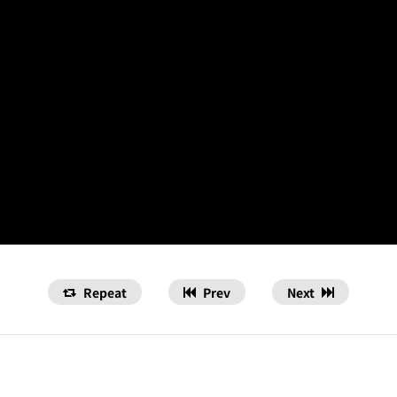
Repeat
Prev
Next