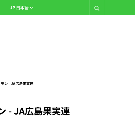
JP 日本語
島レモン - JA広島果実連
モン - JA広島果実連