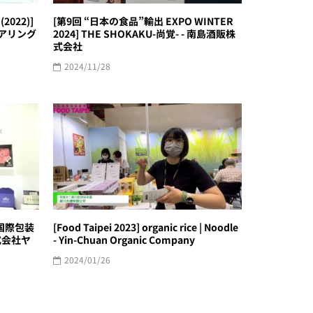
022)]
[第9回 “日本の食品”輸出 EXPO WINTER
ニアリング
2024] THE SHOKAKU-尚覚- - 南島酒販株
式会社
2024/11/28
東京国際包装
[Food Taipei 2023] organic rice | Noodle
株式会社ヤ
- Yin-Chuan Organic Company
2024/01/26