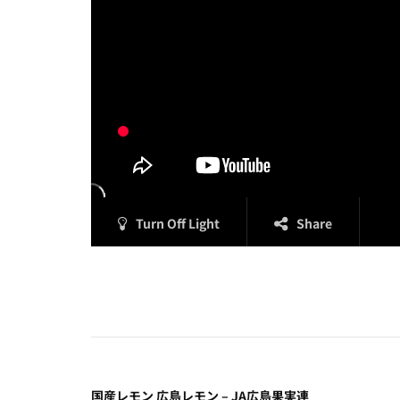
Turn Off Light
Share
国産レモン 広島レモン – JA広島果実連