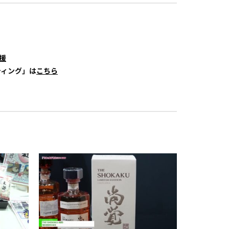
援
ティング」は
こちら