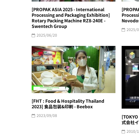
[PROPAK ASIA 2025 - International
[PROPAK
Processing and Packaging Exhibition]
Processi
Rotary Packing Machine RZ8-240E -
Novodos
Swentech Group
2025/0
2025/06/20
[FHT : Food & Hospitality Thailand
2023] 食品包装&印刷 - Beebox
2023/09/08
[TOKYO
式会社イ
2010/1