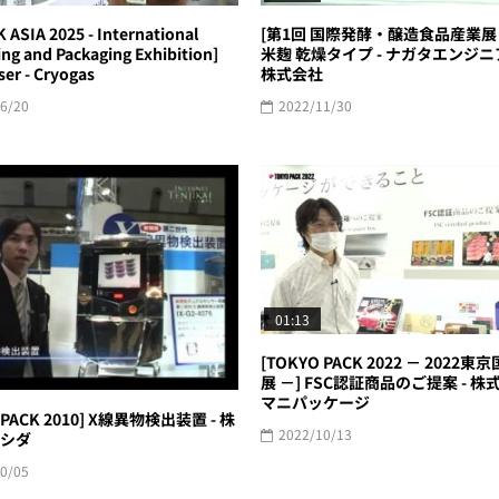
 ASIA 2025 - International
[第1回 国際発酵・醸造食品産業展 (2
ng and Packaging Exhibition]
米麹 乾燥タイプ - ナガタエンジ
er - Cryogas
株式会社
6/20
2022/11/30
01:13
[TOKYO PACK 2022 － 2022
展 －] FSC認証商品のご提案 - 
マニパッケージ
 PACK 2010] X線異物検出装置 - 株
2022/10/13
シダ
0/05