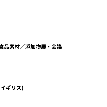
回 国際食品素材／添加物展・会議
6 (イギリス)