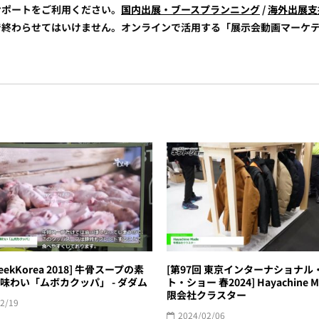
展サポートをご利用ください。
国内出展・ブースプランニング
/
海外出展支
けで終わらせてはいけません。オンラインで活用する「展示会動画マーケ
eekKorea 2018] 牛骨スープの素
[第97回 東京インターナショナル
味わい「ムボカクッパ」 - ダダム
ト・ショー 春2024] Hayachine Ma
限会社クラスター
2/19
2024/02/06