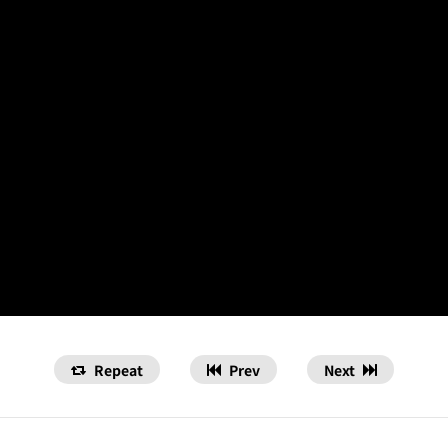
Repeat
Prev
Next