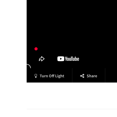
Turn Off Light
Share