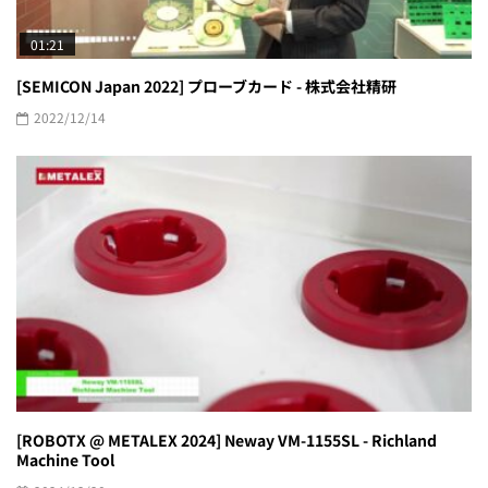
01:21
[SEMICON Japan 2022] プローブカード - 株式会社精研
2022/12/14
[ROBOTX @ METALEX 2024] Neway VM-1155SL - Richland
Machine Tool