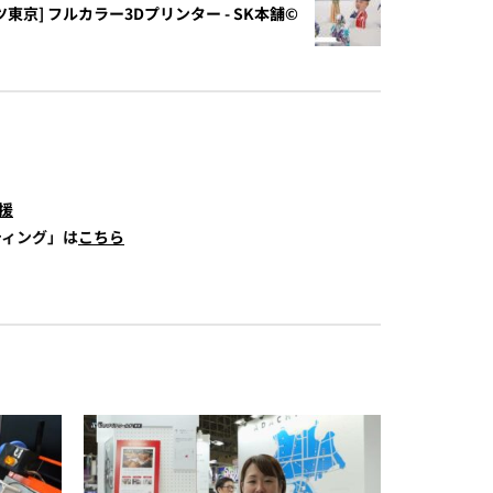
ツ東京] フルカラー3Dプリンター - SK本舗©︎
援
ティング」は
こちら