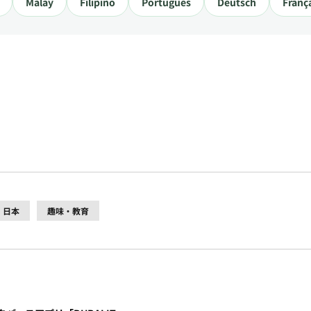
Malay
Filipino
Português
Deutsch
Franç
日本
趣味・教育