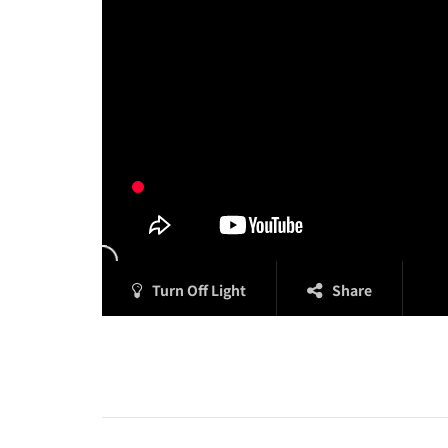
Turn Off Light
Share