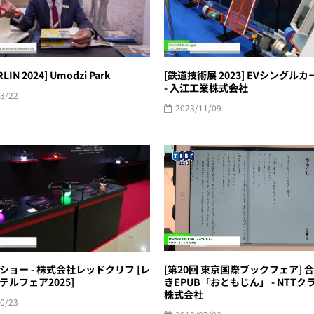
RLIN 2024] Umodzi Park
[鉄道技術展 2023] EVシングルカー
- 入江工業株式会社
3/22
2023/11/09
[第20回 東京国際ブックフェア] 
ショー - 株式会社レッドクリフ [レ
きEPUB「おともじん」 - NTTク
テルフェア2025]
株式会社
0/23