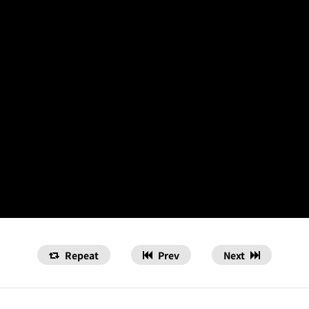
Repeat
Prev
Next