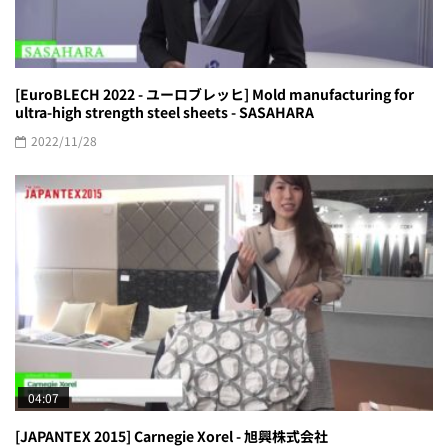
[EuroBLECH 2022 - ユーロブレッヒ] Mold manufacturing for
ultra-high strength steel sheets - SASAHARA
2022/11/28
04:07
[JAPANTEX 2015] Carnegie Xorel - 旭興株式会社