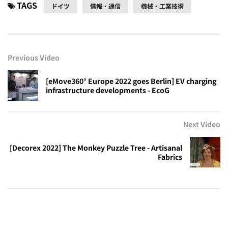
TAGS
ドイツ
情報・通信
機械・工業技術
Previous Video
[eMove360° Europe 2022 goes Berlin] EV charging
infrastructure developments - EcoG
Next Video
[Decorex 2022] The Monkey Puzzle Tree - Artisanal
Fabrics