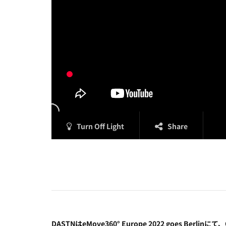
Turn Off Light
Share
DASTNはeMove360° Europe 2022 goes Berlinにて