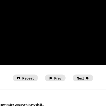
Repeat
Prev
Next
、Optimize everythingを出展。