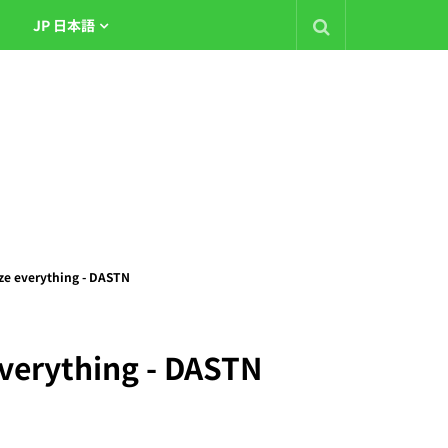
JP 日本語
ze everything - DASTN
verything - DASTN