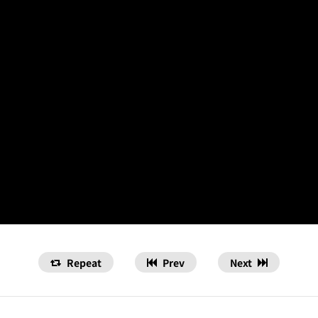
Repeat
Prev
Next