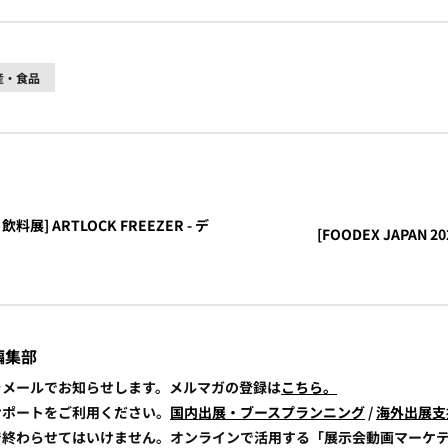
産・食品
飲料展] ARTLOCK FREEZER - デ
[FOODEX JAPAN 2
編集部
報をメールでお知らせします。メルマガの登録は
こちら。
展サポートをご利用ください。
国内出展・ブースプランニング
/
海外出展支
けで終わらせてはいけません。オンラインで活用する「展示会動画マーケ