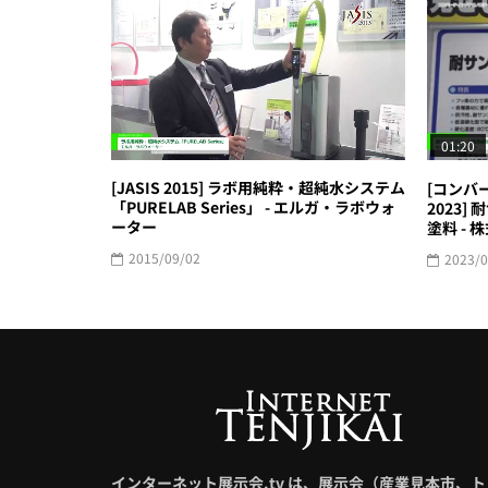
01:20
[JASIS 2015] ラボ用純粋・超純水システム
[コンバ
「PURELAB Series」 - エルガ・ラボウォ
2023
ーター
塗料 -
2015/09/02
2023/0
インターネット展示会.tv は、展示会（産業見本市、ト