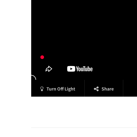
Turn Off Light
Share