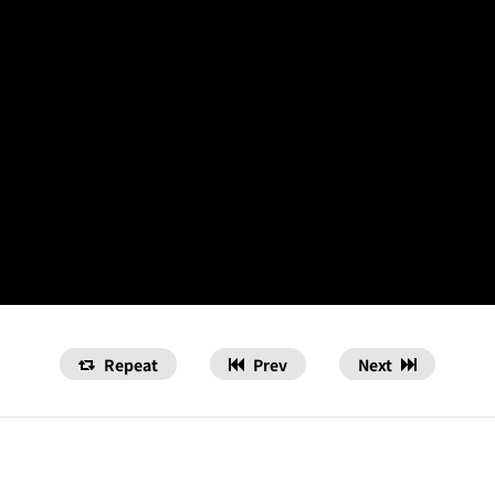
Repeat
Prev
Next