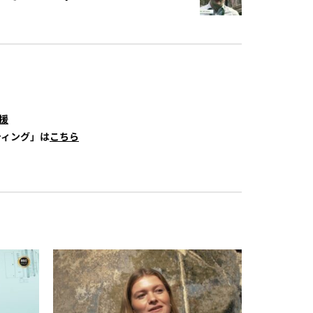
援
ティング」は
こちら