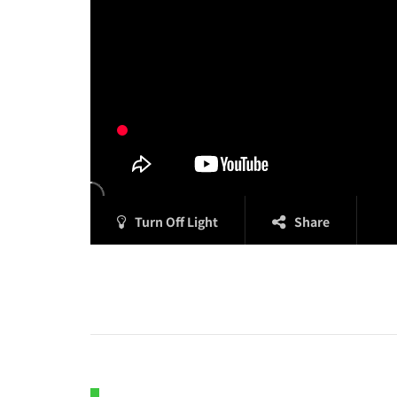
Turn Off Light
Share