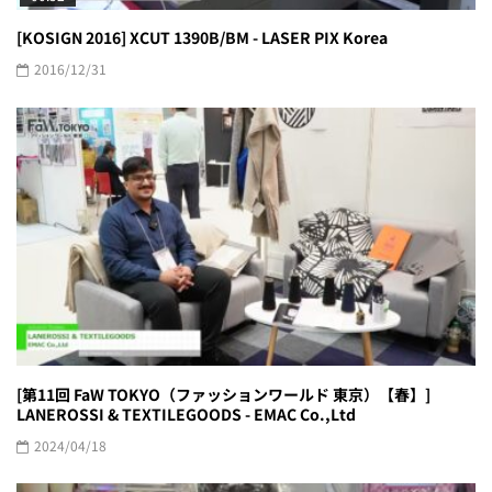
[KOSIGN 2016] XCUT 1390B/BM - LASER PIX Korea
2016/12/31
[第11回 FaW TOKYO（ファッションワールド 東京）【春】]
LANEROSSI & TEXTILEGOODS - EMAC Co.,Ltd
2024/04/18