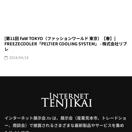
2024/04/18
インターネット展示会.tv は、展示会（産業見本市、トレードショ
ー、商談会）で披露されるさまざまな最新製品やサービスを集め
たサイトです。
あらゆる産業分野の企業が、手軽に、効率よく、展示会を利用
し、販路拡大や新しいお客様との出会いが促進されるようなお手
伝いをしたいとの思いから始まりました。
インターネット展示会.tv は、有限会社ビディアが運営していま
す。
I’m Feeling Lucky