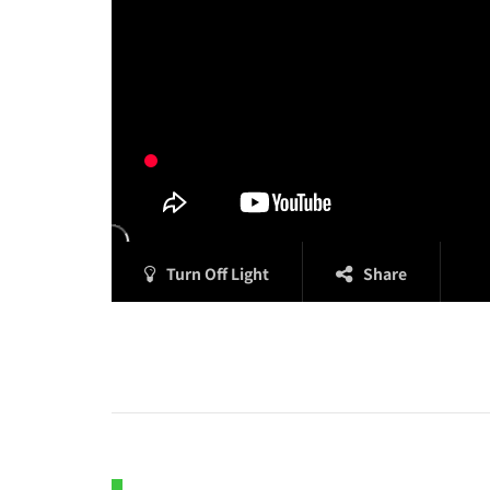
Turn Off Light
Share