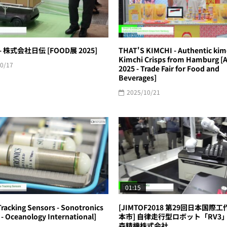
 - 株式会社日伝 [FOOD展 2025]
THAT'S KIMCHI - Authentic kim
Kimchi Crisps from Hamburg 
0/17
2025 - Trade Fair for Food and
Beverages]
2025/10/21
01:15
Tracking Sensors - Sonotronics
[JIMTOF2018 第29回日本国際
 - Oceanology International]
本市] 自律走行型ロボット「RV3」 
森精機株式会社