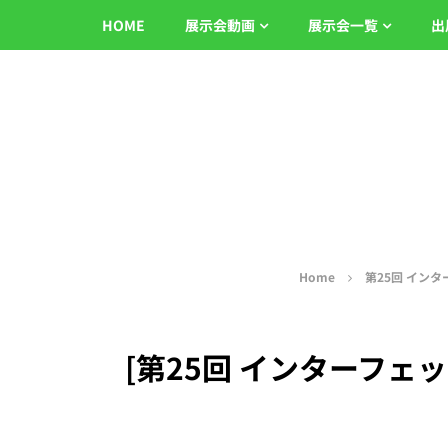
HOME
展示会動画
展示会一覧
出
Home
第25回 インタ
[第25回 インターフェッ