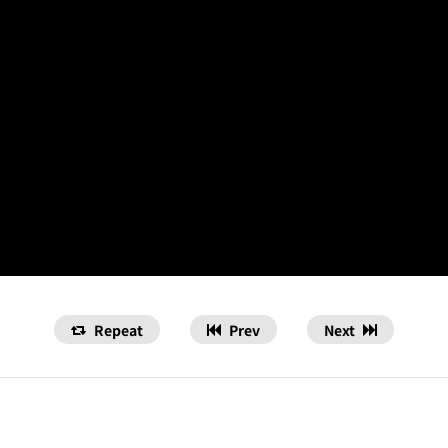
Repeat
Prev
Next