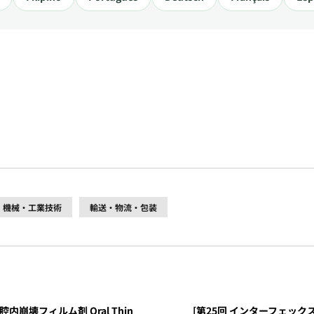
機械・工業技術
輸送・物流・包装
腔内崩壊フィルム剤 Oral Thin
[第25回 インターフェックス 