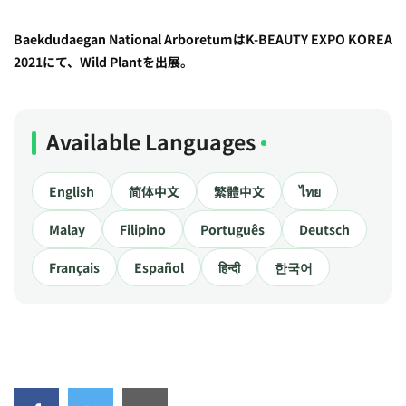
Baekdudaegan National ArboretumはK-BEAUTY EXPO KOREA
2021にて、Wild Plantを出展。
Available Languages
English
简体中文
繁體中文
ไทย
Malay
Filipino
Português
Deutsch
Français
Español
हिन्दी
한국어