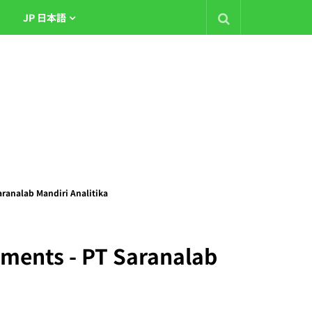
JP 日本語
aranalab Mandiri Analitika
ruments - PT Saranalab