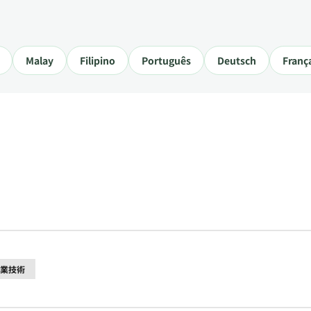
Malay
Filipino
Português
Deutsch
Franç
業技術