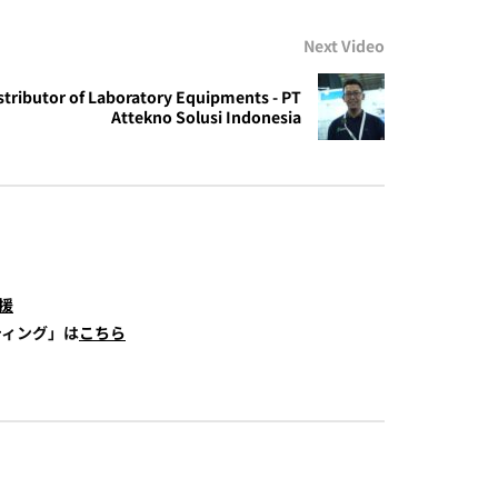
Next Video
stributor of Laboratory Equipments - PT
Attekno Solusi Indonesia
援
ティング」は
こちら