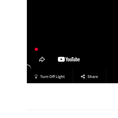
Turn Off Light
Share