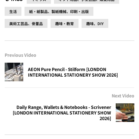
生活
紙・紙製品、製紙機械、印刷・出版
美術工芸品、骨董品
趣味・教育
趣味、DIY
Previous Video
AEON Pure Pencil - Stilform [LONDON
INTERNATIONAL STATIONERY SHOW 2026]
Next Video
Daily Range, Wallets & Notebooks - Scrivener
[LONDON INTERNATIONAL STATIONERY SHOW
2026]