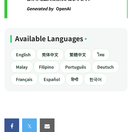
Generated by
OpenAI
Available Languages
English
简体中文
繁體中文
ไทย
Malay
Filipino
Português
Deutsch
Français
Español
हिन्दी
한국어