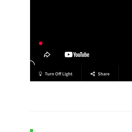
Turn Off Light
Share