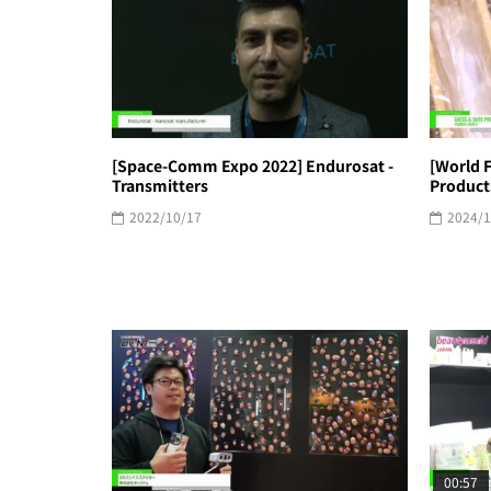
[Space-Comm Expo 2022] Endurosat -
[World F
Transmitters
Product
2022/10/17
2024/1
00:57