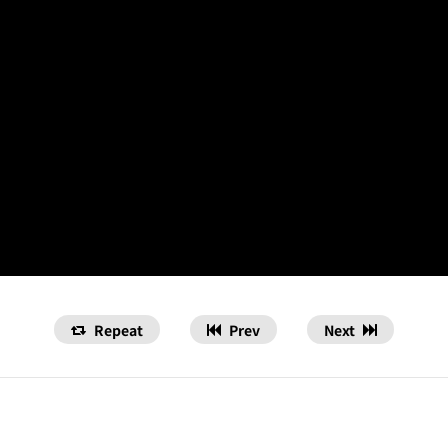
Repeat
Prev
Next