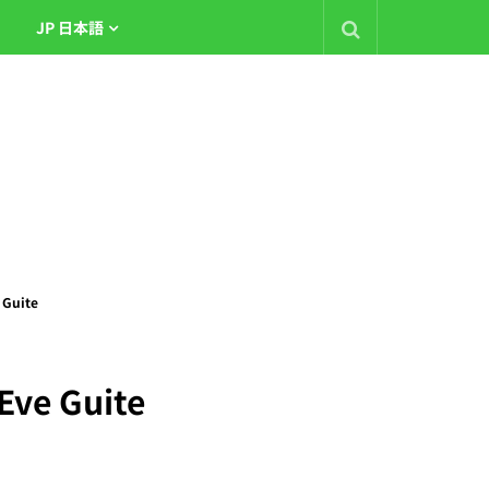
JP 日本語
 Guite
Eve Guite