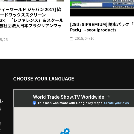
ィーワールド ジャパン 2017] 協
ードワックススクリーン
Wax」「レファレンス」＆スクール
[25th SIPREMIUM] 防水パック「U
 一般社団法人日本ブラジリアンワッ
Pack」 - seoulproducts
2015/04/10
5/26
CHOOSE YOUR LANGUAGE
レ
品
会
さ