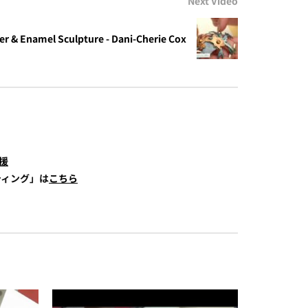
Next Video
 & Enamel Sculpture - Dani-Cherie Cox
援
ティング」は
こちら