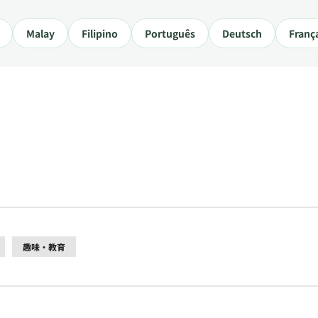
Malay
Filipino
Português
Deutsch
Franç
趣味・教育