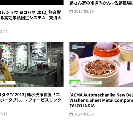
藤さん家の冷凍みかん - 佐藤農場
2016/08/19
ルショウ ヨコハマ 2012] 熱音響
る高効率熱回生システム - 東海大
2/01
ロダクツ 2013] 純水洗浄装置「エ
[ACMA Automechanika New Delh
ポータブル」 - フォービスリンク
Washer & Sheet Metal Compone
TALCO INDIA
2/12
2024/03/08