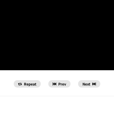
Repeat
Prev
Next