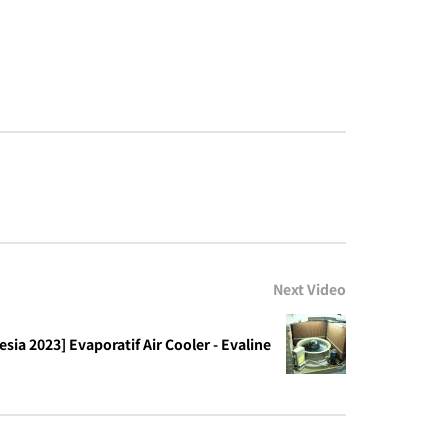
Next Video
sia 2023] Evaporatif Air Cooler - Evaline