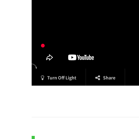
Turn Off Light
Share