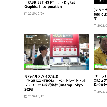
01:31
「FABRIJET HS FT Ⅱ」 - Digital
Graphics Incorporation
[テクニカ
2015/10/20
機関によ
学
2012/0
[エコプ
モバイルデバイス管理
コピュア
「MOBICONTROL」 - ぺネトレイト・オ
株式会社
ブ・リミット株式会社 [Interop Tokyo
2026]
2013/1
2026/06/12