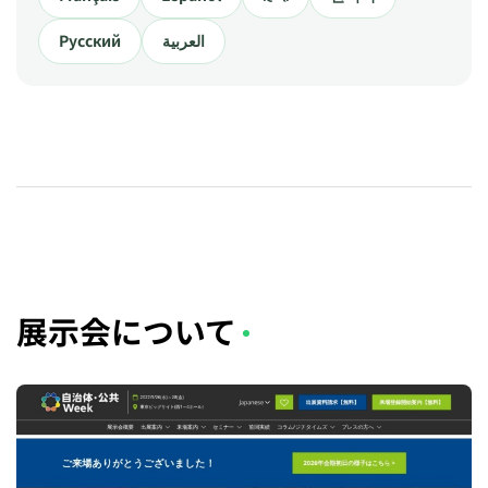
Русский
العربية
展示会について