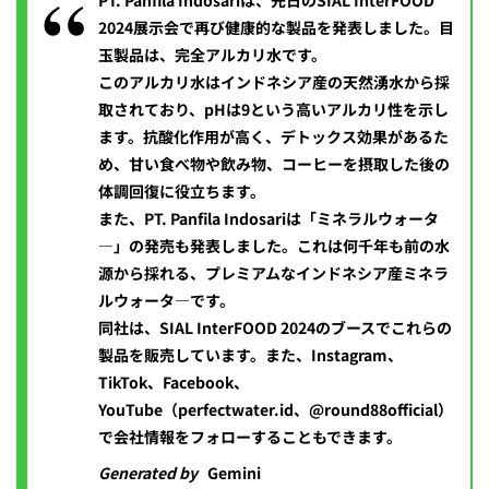
PT. Panfila Indosariは、先日のSIAL InterFOOD
2024展示会で再び健康的な製品を発表しました。目
玉製品は、完全アルカリ水です。
このアルカリ水はインドネシア産の天然湧水から採
取されており、pHは9という高いアルカリ性を示し
ます。抗酸化作用が高く、デトックス効果があるた
め、甘い食べ物や飲み物、コーヒーを摂取した後の
体調回復に役立ちます。
また、PT. Panfila Indosariは「ミネラルウォータ
―」の発売も発表しました。これは何千年も前の水
源から採れる、プレミアムなインドネシア産ミネラ
ルウォータ―です。
同社は、SIAL InterFOOD 2024のブースでこれらの
製品を販売しています。また、Instagram、
TikTok、Facebook、
YouTube（perfectwater.id、@round88official）
で会社情報をフォローすることもできます。
Generated by
Gemini