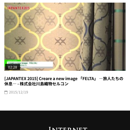
02:28
[JAPANTEX 2015] Creare a new image 「FELTA」 ―旅人たちの
休息― - 株式会社川島織物セルコン
2015/12/19
インターネット展示会.tv は、展示会（産業見本市、トレードショ
ー、商談会）で披露されるさまざまな最新製品やサービスを集め
たサイトです。
あらゆる産業分野の企業が、手軽に、効率よく、展示会を利用
し、販路拡大や新しいお客様との出会いが促進されるようなお手