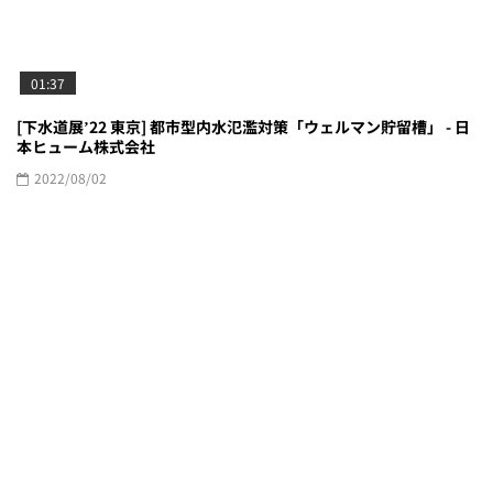
01:37
[下水道展ʼ22 東京] 都市型内水氾濫対策「ウェルマン貯留槽」 - 日
本ヒューム株式会社
2022/08/02