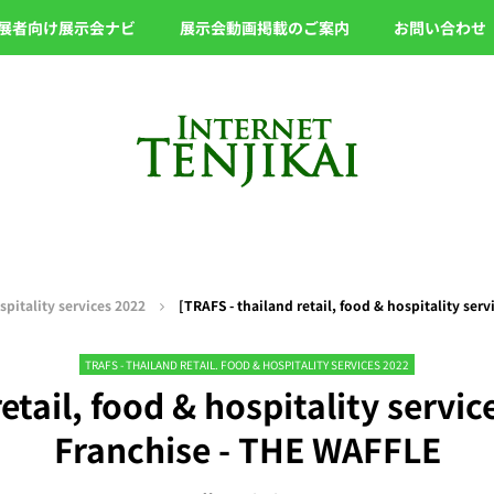
展者向け展示会ナビ
展示会動画掲載のご案内
お問い合わせ
spitality services 2022
[TRAFS - thailand retail, food & hospitality ser
TRAFS - THAILAND RETAIL. FOOD & HOSPITALITY SERVICES 2022
etail, food & hospitality servi
Franchise - THE WAFFLE