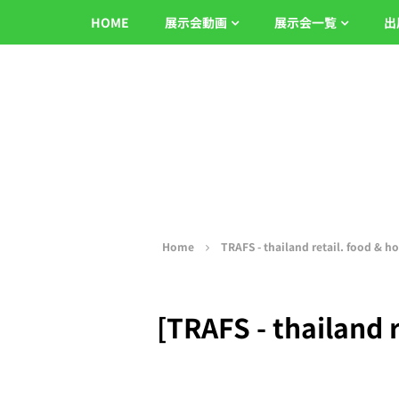
HOME
展示会動画
展示会一覧
出
Home
TRAFS - thailand retail. food & ho
[TRAFS - thailand r