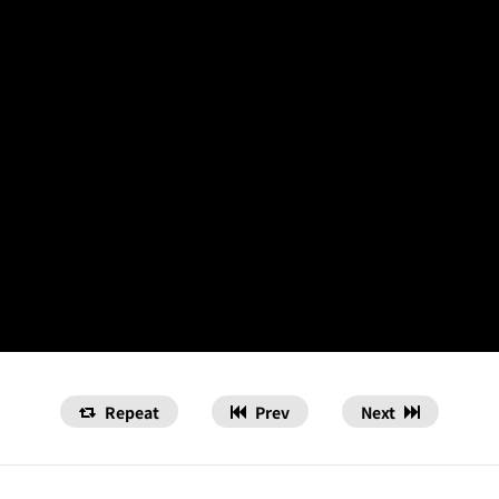
Repeat
Prev
Next