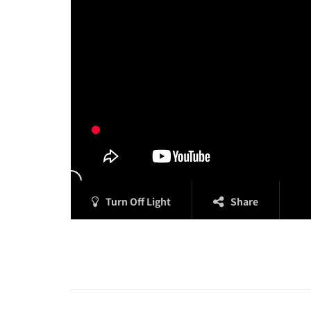
Turn Off Light
Share