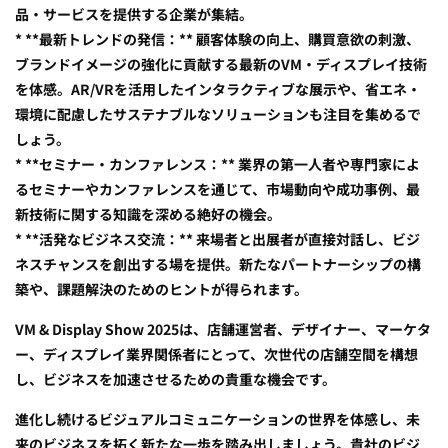
品・サービスを提供する企業が集結。
* **最新トレンドの発信：** 顧客体験の向上、購買意欲の刺激、
ブランドイメージの強化に貢献する最新のVM・ディスプレイ技術
を体感。AR/VRを活用したインタラクティブな展示や、省エネ・
環境に配慮したサステナブルなソリューションも注目を集めるで
しょう。
* **セミナー・カンファレンス：** 業界の第一人者や専門家によ
るセミナーやカンファレンスを通じて、市場動向や成功事例、最
新技術に関する知識を深める絶好の機会。
* **活発なビジネス交流：** 来場者と出展者が直接対話し、ビジ
ネスチャンスを創出する場を提供。新たなパートナーシップの構
築や、課題解決のためのヒントが得られます。
VM & Display Show 2025は、店舗運営者、デザイナー、マーケタ
ー、ディスプレイ業界関係者にとって、次世代の店舗空間を構想
し、ビジネスを加速させるための貴重な機会です。
進化し続けるビジュアルコミュニケーションの世界を体感し、未
来のビジネスを拓く新たな一歩を踏み出しましょう。貴社のビジ