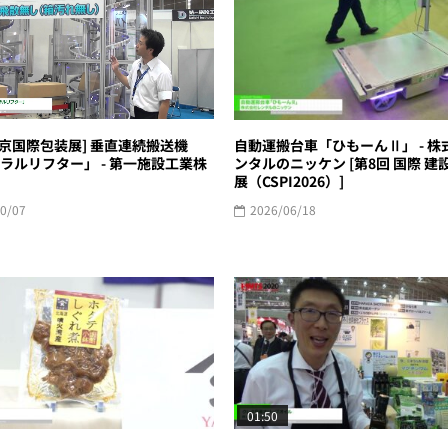
 東京国際包装展] 垂直連続搬送機
自動運搬台車「ひもーんⅡ」 - 株
ラルリフター」 - 第一施設工業株
ンタルのニッケン [第8回 国際 建
展（CSPI2026）]
0/07
2026/06/18
01:50