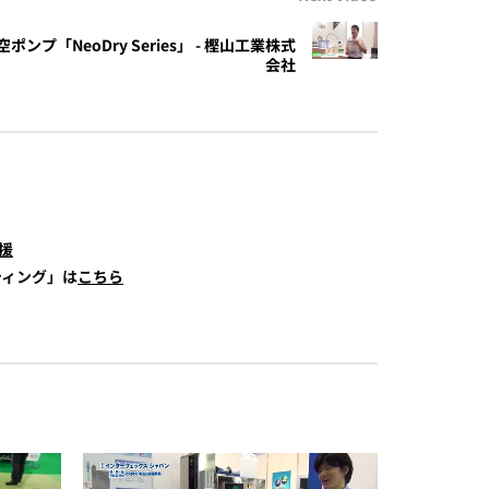
空ポンプ「NeoDry Series」 - 樫山工業株式
会社
援
ティング」は
こちら