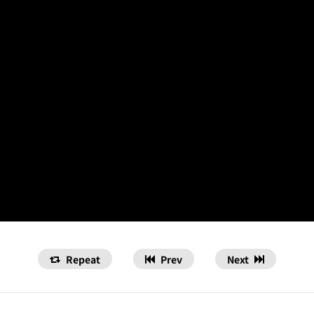
Repeat
Prev
Next