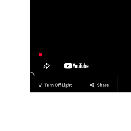
Turn Off Light
Share