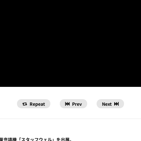
Repeat
Prev
Next
定量充填機「スタッフウェル」を出展。