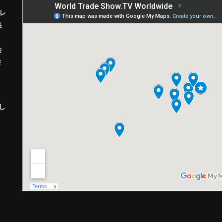
レ
品
会
さ
し