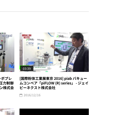
03:39
サーボプレ
[国際粉体工業展東京 2016] piab バキュー
ド圧力制御
ムコンベア「piFLOW (R) series」 - ジェイ
シン株式会
ピーネクスト株式会社
2016/12/16