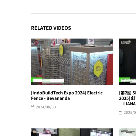
RELATED VIDEOS
[IndoBuildTech Expo 2024] Electric
[第2回 
Fence - Bevananda
2025
「LIAN
2024/08/30
2025/0