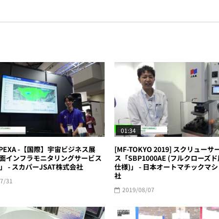
01:34
SPEXA -【国際】宇宙ビジネス展
[MF-TOKYO 2019] スクリュー
] 斜面インフラモニタリングサービス
ス「SBP1000AE (フルクローズ
A」 - スカパーJSAT株式会社
仕様)」 - 日本オートマチックマ
社
7/31
2019/08/07