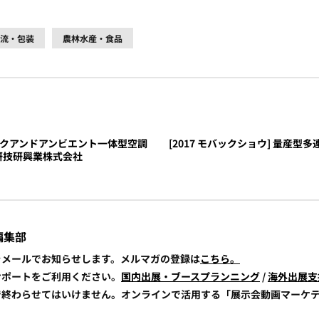
流・包装
農林水産・食品
タスクアンドアンビエント一体型空調
[2017 モバックショウ] 量産
 空研技研興業株式会社
編集部
報をメールでお知らせします。メルマガの登録は
こちら。
展サポートをご利用ください。
国内出展・ブースプランニング
/
海外出展支
けで終わらせてはいけません。オンラインで活用する「展示会動画マーケ