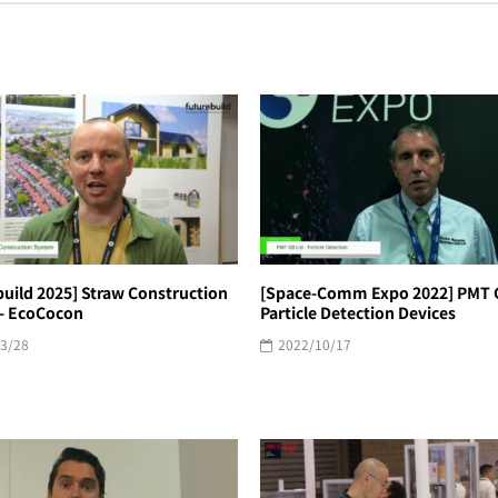
build 2025] Straw Construction
[Space-Comm Expo 2022] PMT G
- EcoCocon
Particle Detection Devices
3/28
2022/10/17