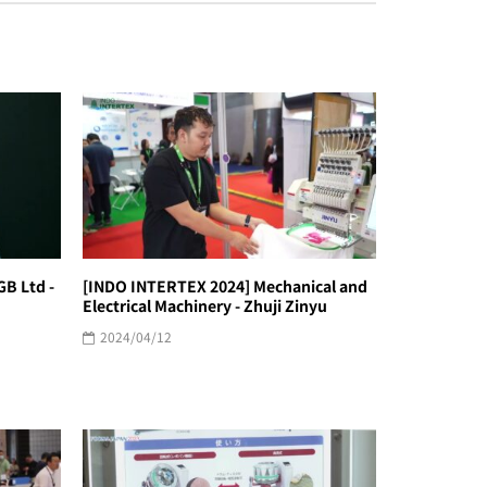
B Ltd -
[INDO INTERTEX 2024] Mechanical and
Electrical Machinery - Zhuji Zinyu
2024/04/12