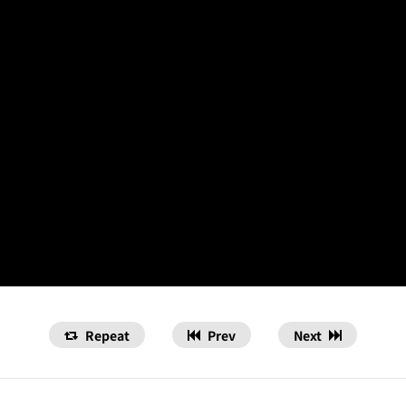
Repeat
Prev
Next