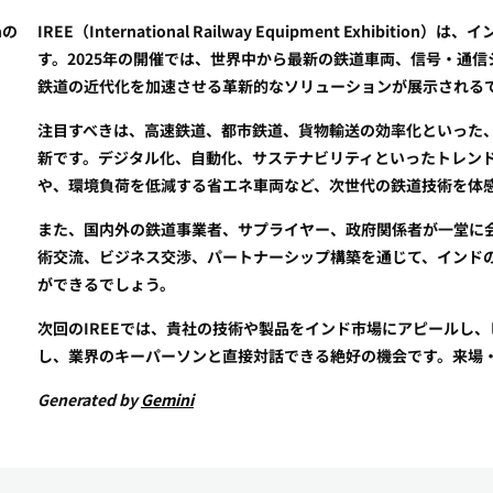
onの
IREE（International Railway Equipment Exhi
す。2025年の開催では、世界中から最新の鉄道車両、信号・通
鉄道の近代化を加速させる革新的なソリューションが展示される
注目すべきは、高速鉄道、都市鉄道、貨物輸送の効率化といった
新です。デジタル化、自動化、サステナビリティといったトレンド
や、環境負荷を低減する省エネ車両など、次世代の鉄道技術を体
また、国内外の鉄道事業者、サプライヤー、政府関係者が一堂に
術交流、ビジネス交渉、パートナーシップ構築を通じて、インド
ができるでしょう。
次回のIREEでは、貴社の技術や製品をインド市場にアピールし
し、業界のキーパーソンと直接対話できる絶好の機会です。来場
Generated by
Gemini