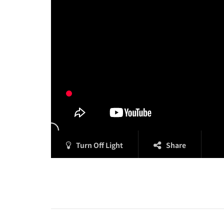
Turn Off Light
Share