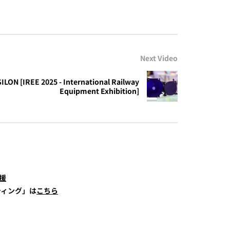
Next Video
ILON [IREE 2025 - International Railway
Equipment Exhibition]
援
ティング」は
こちら