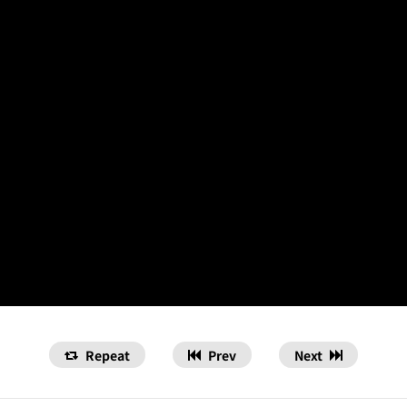
Repeat
Prev
Next