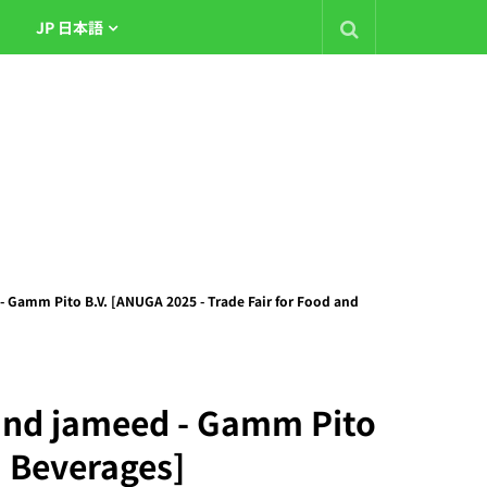
JP 日本語
Gamm Pito B.V. [ANUGA 2025 - Trade Fair for Food and
and jameed - Gamm Pito
d Beverages]