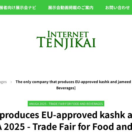
展者向け展示会ナビ
展示会動画掲載のご案内
お問い合わせ
ages
The only company that produces EU-approved kashk and jameed - 
Beverages]
ANUGA 2025 - TRADE FAIR FOR FOOD AND BEVERAGES
 produces EU-approved kashk 
 2025 - Trade Fair for Food an