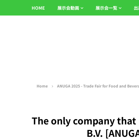
HOME
展示会動画
展示会一覧
出
Home
ANUGA 2025 - Trade Fair for Food and Bever
The only company that
B.V. [ANUGA