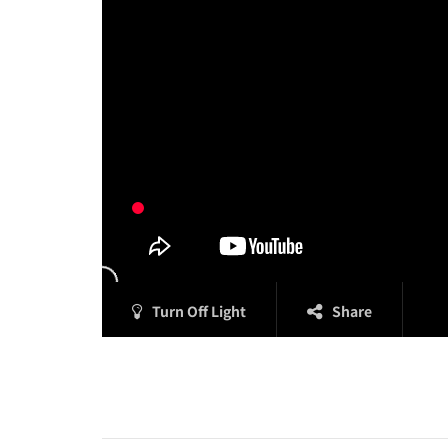
Turn Off Light
Share