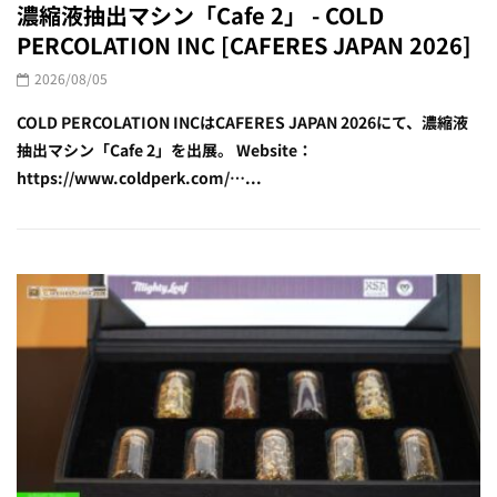
濃縮液抽出マシン「Cafe 2」 - COLD
PERCOLATION INC [CAFERES JAPAN 2026]
2026/08/05
COLD PERCOLATION INCはCAFERES JAPAN 2026にて、濃縮液
抽出マシン「Cafe 2」を出展。 Website：
https://www.coldperk.com/…...