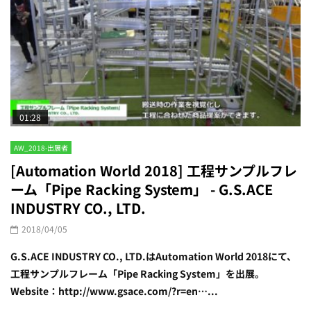
01:28
AW_2018-出展者
[Automation World 2018] 工程サンプルフレ
ーム「Pipe Racking System」 - G.S.ACE
INDUSTRY CO., LTD.
2018/04/05
G.S.ACE INDUSTRY CO., LTD.はAutomation World 2018にて、
工程サンプルフレーム「Pipe Racking System」を出展。
Website：http://www.gsace.com/?r=en…...