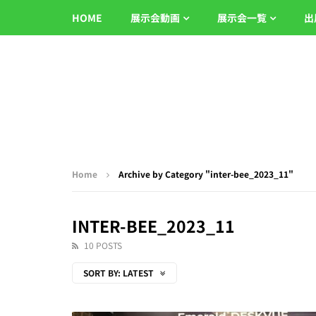
HOME
展示会動画
展示会一覧
出
Home
Archive by Category "inter-bee_2023_11"
INTER-BEE_2023_11
10 POSTS
SORT BY:
LATEST