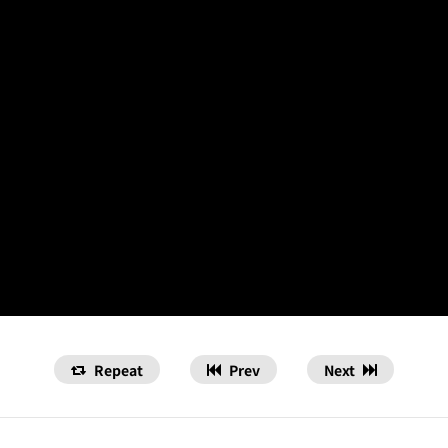
Repeat
Prev
Next