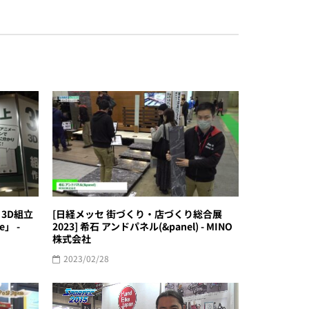
 3D組立
[日経メッセ 街づくり・店づくり総合展
」 -
2023] 希石 アンドパネル(&panel) - MINO
株式会社
2023/02/28