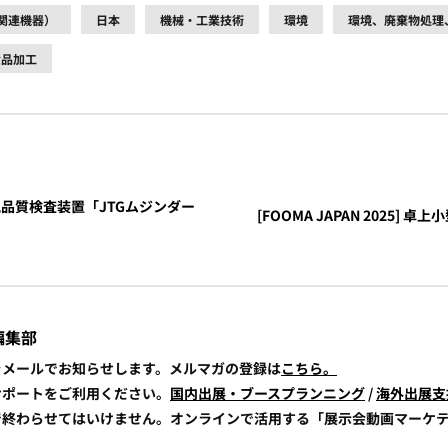
関連機器）
日本
機械・工業技術
環境
環境、廃棄物処理
食品加工
AI外観品質検査装置「JTGムジンダー
[FOOMA JAPAN 2025] 
編集部
報をメールでお知らせします。メルマガの登録は
こちら。
展サポートをご利用ください。
国内出展・ブースプランニング
/
海外出展支
けで終わらせてはいけません。オンラインで活用する「展示会動画マーケ