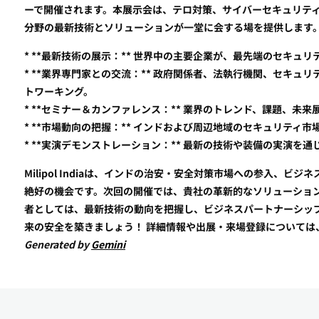
ーで開催されます。本展示会は、テロ対策、サイバーセキュリテ
分野の最新技術とソリューションが一堂に会する場を提供します
* **最新技術の展示：** 世界中の主要企業が、最先端のセキュ
* **業界専門家との交流：** 政府関係者、法執行機関、セキ
トワーキング。
* **セミナー＆カンファレンス：** 業界のトレンド、課題、
* **市場動向の把握：** インドおよび周辺地域のセキュリテ
* **実演デモンストレーション：** 最新の技術や装備の実演を
Milipol Indiaは、インドの治安・安全対策市場への参入、
絶好の機会です。次回の開催では、貴社の革新的なソリューショ
者としては、最新技術の動向を把握し、ビジネスパートナーシップを構築
来の安全を築きましょう！ 詳細情報や出展・来場登録については
Generated by
Gemini