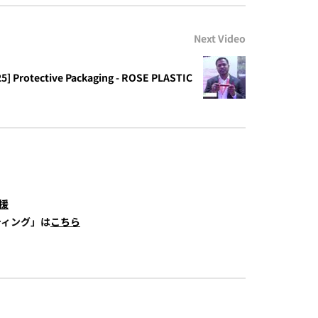
Next Video
025] Protective Packaging - ROSE PLASTIC
援
ティング」は
こちら