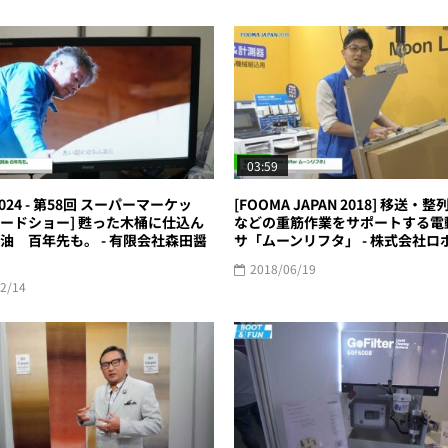
03:59
 2024 - 第58回 スーパーマーケッ
[FOOMA JAPAN 2018] 移送・
ードショー] 甦った木桶に仕込ん
などの重筋作業をサポートする電
油 百年先も。 - 有限会社森田醤
サ「ムーンリフタ」 - 株式会社ロ
2018/06/19
2/14