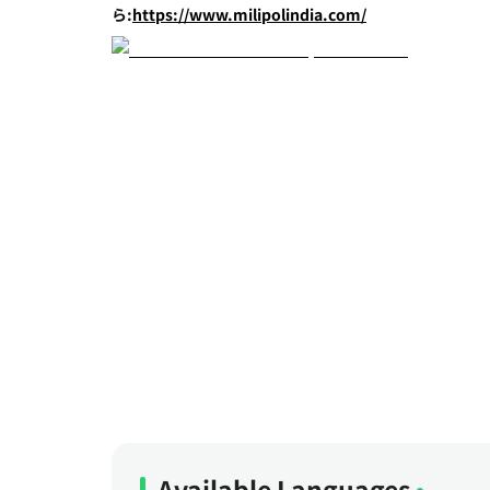
ら:
https://www.milipolindia.com/
Available Languages