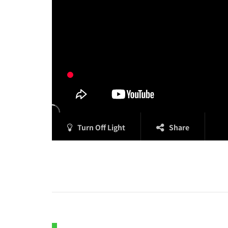
Turn Off Light
Share