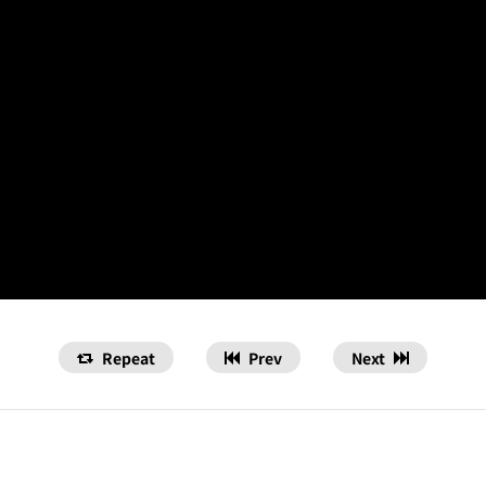
Repeat
Prev
Next