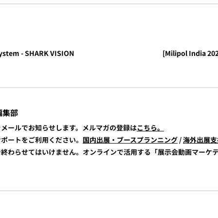
 System - SHARK VISION
[Milipol India 2
編集部
報をメールでお知らせします。メルマガの登録は
こちら。
展サポートをご利用ください。
国内出展・ブースプランニング
/
海外出展支
けで終わらせてはいけません。オンラインで活用する「展示会動画マーケ