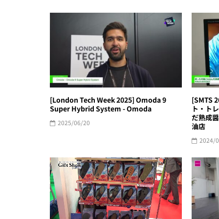
[London Tech Week 2025] Omoda 9
[SMTS
Super Hybrid System - Omoda
ト・トレ
だ熟成醤
2025/06/20
油店
2024/0